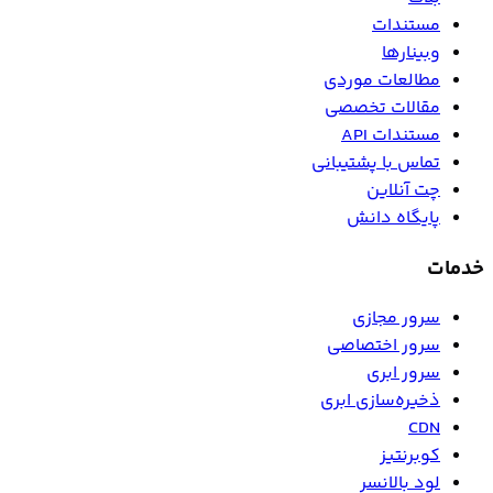
مستندات
وبینارها
مطالعات موردی
مقالات تخصصی
مستندات API
تماس با پشتیبانی
چت آنلاین
پایگاه دانش
خدمات
سرور مجازی
سرور اختصاصی
سرور ابری
ذخیره‌سازی ابری
CDN
کوبرنتیز
لود بالانسر